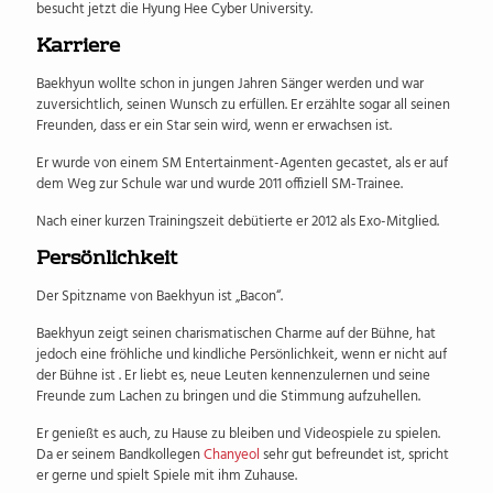
besucht jetzt die Hyung Hee Cyber ​​University.
Karriere
Baekhyun wollte schon in jungen Jahren Sänger werden und war
zuversichtlich, seinen Wunsch zu erfüllen. Er erzählte sogar all seinen
Freunden, dass er ein Star sein wird, wenn er erwachsen ist.
Er wurde von einem SM Entertainment-Agenten gecastet, als er auf
dem Weg zur Schule war und wurde 2011 offiziell SM-Trainee.
Nach einer kurzen Trainingszeit debütierte er 2012 als Exo-Mitglied.
Persönlichkeit
Der Spitzname von Baekhyun ist „Bacon“.
Baekhyun zeigt seinen charismatischen Charme auf der Bühne, hat
jedoch eine fröhliche und kindliche Persönlichkeit, wenn er nicht auf
der Bühne ist . Er liebt es, neue Leuten kennenzulernen und seine
Freunde zum Lachen zu bringen und die Stimmung aufzuhellen.
Er genießt es auch, zu Hause zu bleiben und Videospiele zu spielen.
Da er seinem Bandkollegen
Chanyeol
sehr gut befreundet ist, spricht
er gerne und spielt Spiele mit ihm Zuhause.