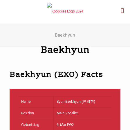
Baekhyun
Baekhyun
Baekhyun (EXO) Facts
Name
Byun Baekhyun (변백현)
Position
Main Vocalist
Geburtstag
6. Mai 1992