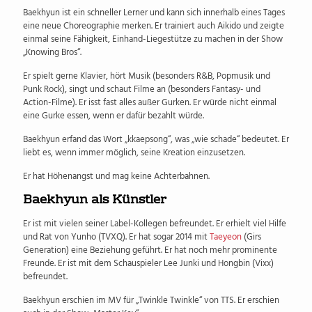
Baekhyun ist ein schneller Lerner und kann sich innerhalb eines Tages
eine neue Choreographie merken. Er trainiert auch Aikido und zeigte
einmal seine Fähigkeit, Einhand-Liegestütze zu machen in der Show
„Knowing Bros“.
Er spielt gerne Klavier, hört Musik (besonders R&B, Popmusik und
Punk Rock), singt und schaut Filme an (besonders Fantasy- und
Action-Filme). Er isst fast alles außer Gurken. Er würde nicht einmal
eine Gurke essen, wenn er dafür bezahlt würde.
Baekhyun erfand das Wort „kkaepsong“, was „wie schade“ bedeutet. Er
liebt es, wenn immer möglich, seine Kreation einzusetzen.
Er hat Höhenangst und mag keine Achterbahnen.
Baekhyun als Künstler
Er ist mit vielen seiner Label-Kollegen befreundet. Er erhielt viel Hilfe
und Rat von Yunho (TVXQ). Er hat sogar 2014 mit
Taeyeon
(Girs
Generation) eine Beziehung geführt. Er hat noch mehr prominente
Freunde. Er ist mit dem Schauspieler Lee Junki und Hongbin (Vixx)
befreundet.
Baekhyun erschien im MV für „Twinkle Twinkle“ von TTS. Er erschien