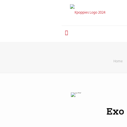
Home
Exo