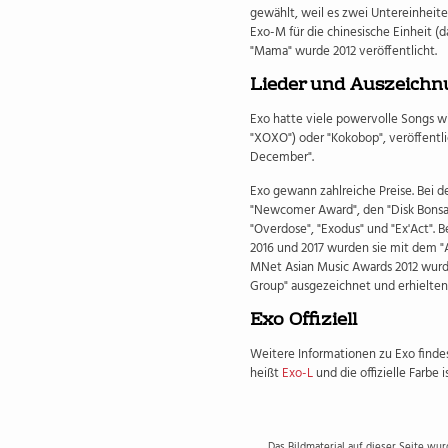
gewählt, weil es zwei Untereinheiten
Exo-M für die chinesische Einheit (
"Mama" wurde 2012 veröffentlicht.
Lieder und Auszeich
Exo hatte viele powervolle Songs w
"XOXO") oder "Kokobop", veröffentli
December".
Exo gewann zahlreiche Preise. Bei 
"Newcomer Award", den "Disk Bonsan
"Overdose", "Exodus" und "Ex'Act". 
2016 und 2017 wurden sie mit dem "A
MNet Asian Music Awards 2012 wurde
Group" ausgezeichnet und erhielten
Exo Offiziell
Weitere Informationen zu Exo findest
heißt
Exo-L
und die offizielle Farbe i
Das Bildmaterial auf dieser Seite wu