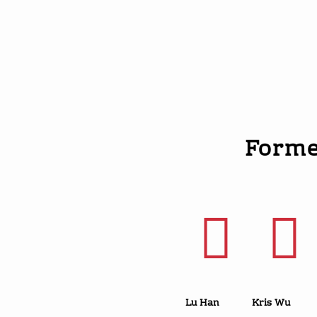
Chen
Baekhyun
D.O.
Kai
Form
Lu Han
Kris Wu