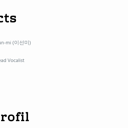
cts
 Sun-mi (이선미)
ead Vocalist
rofil