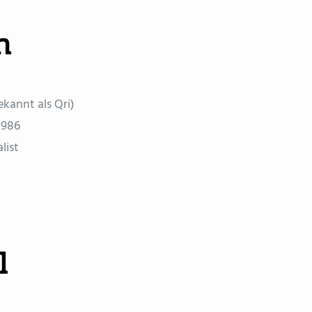
n
kannt als Qri)
1986
list
l