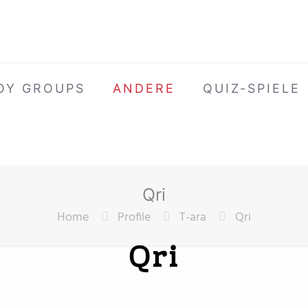
OY GROUPS
ANDERE
QUIZ-SPIELE
Qri
Home
Profile
T-ara
Qri
Qri