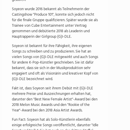
Soyeon wurde 2016 bekannt als Teilnehmerin der
Castingshow "Produce 101", konnte sich jedoch nicht
für die finale Gruppe qualifizieren. Später wurde sie als
Trainee von Cube Entertainment unter Vertrag
genommen und debütierte 2018 als Leaderin und
Hauptrapperin der Girlgroup (G)I-DLE.
Soyeon ist bekannt für ihre Fähigkeit, ihre eigenen
Songs zu schreiben und zu produzieren. Sie hat an
vielen Songs von (G)I-DLE mitgewirkt und auch Songs
für andere K-Pop-Künstler geschrieben. Sie ist dafür
bekannt, dass sie sich in der Musikproduktion sehr
engagiert und oft als Visionärin und kreativer Kopf von
(G)I-DLE bezeichnet wird.
Fakt ist, dass Soyeon seit ihrem Debüt mit (G)I-DLE
mehrere Preise und Auszeichnungen erhalten hat,
darunter den "Best New Female Artist"-Award bei den
2018 Melon Music Awards und den "Rookie of the
Year"-Award bei den 2018 Asia Artist Awards.
Fun Fact: Soyeon hat als Solo-Künstlerin ebenfalls
einige erfolgreiche Songs veröffentlicht, darunter "Idle