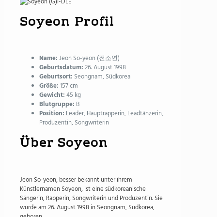
Soyeon Profil
Name:
Jeon So-yeon (전소연)
Geburtsdatum:
26. August 1998
Geburtsort:
Seongnam, Südkorea
Größe:
157 cm
Gewicht:
45 kg
Blutgruppe:
B
Position:
Leader, Hauptrapperin, Leadtänzerin,
Produzentin, Songwriterin
Über Soyeon
Jeon So-yeon, besser bekannt unter ihrem
Künstlernamen Soyeon, ist eine südkoreanische
Sängerin, Rapperin, Songwriterin und Produzentin. Sie
wurde am 26. August 1998 in Seongnam, Südkorea,
geboren.