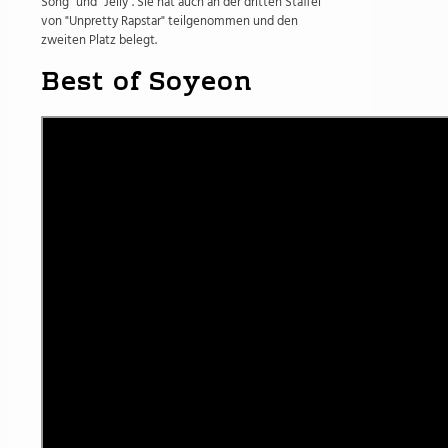
Song" und "Jelly". Sie hat auch an der dritten Staffel
von "Unpretty Rapstar" teilgenommen und den
zweiten Platz belegt.
Best of Soyeon