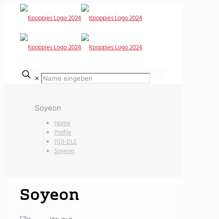
✕
Soyeon
Home
Profile
(G)I-DLE
Soyeon
Soyeon