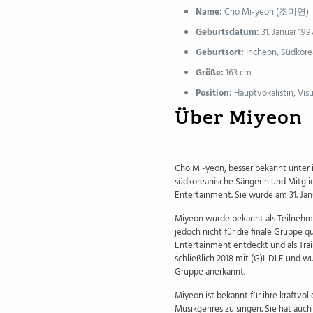
Name:
Cho Mi-yeon (조미연)
Geburtsdatum:
31. Januar 199
Geburtsort:
Incheon, Südkore
Größe:
163 cm
Position:
Hauptvokalistin, Visu
Über Miyeon
Cho Mi-yeon, besser bekannt unter 
südkoreanische Sängerin und Mitgli
Entertainment. Sie wurde am 31. Jan
Miyeon wurde bekannt als Teilnehme
jedoch nicht für die finale Gruppe q
Entertainment entdeckt und als Tra
schließlich 2018 mit (G)I-DLE und wu
Gruppe anerkannt.
Miyeon ist bekannt für ihre kraftvo
Musikgenres zu singen. Sie hat auc