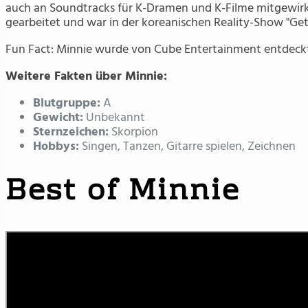
auch an Soundtracks für K-Dramen und K-Filme mitgewirkt.
gearbeitet und war in der koreanischen Reality-Show "Get 
Fun Fact: Minnie wurde von Cube Entertainment entdeckt,
Weitere Fakten über Minnie:
Blutgruppe:
A
Gewicht:
Unbekannt
Sternzeichen:
Skorpion
Hobbys:
Singen, Tanzen, Gitarre spielen, Zeichnen
Best of Minnie