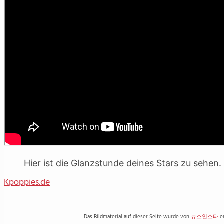
Hier ist die Glanzstunde deines Stars zu sehen.
Kpoppies.de
Das Bildmaterial auf dieser Seite wurde von
뉴스인스타
er