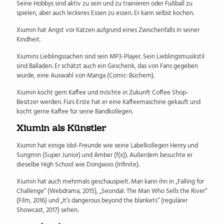
Seine Hobbys sind aktiv zu sein und zu trainieren oder Fußball zu
spielen, aber auch leckeres Essen zu essen. Er kann selbst kochen.
Xiumin hat Angst vor Katzen aufgrund eines Zwischenfalls in seiner
Kindheit.
Xiumins Lieblingssachen sind sein MP3-Player. Sein Lieblingsmusikstil
sind Balladen. Er schätzt auch ein Geschenk, das von Fans gegeben
wurde, eine Auswahl von Manga (Comic-Büchern).
Xiumin kocht gern Kaffee und möchte in Zukunft Coffee Shop-
Besitzer werden. Fürs Erste hat er eine Kaffeemaschine gekauft und
kocht gerne Kaffee für seine Bandkollegen.
Xiumin als Künstler
Xiumin hat einige Idol-Freunde wie seine Labelkollegen Henry und
Sungmin (Super Junior) und Amber (f(x)). Außerdem besuchte er
dieselbe High School wie Dongwoo (Infinite).
Xiumin hat auch mehrmals geschauspielt. Man kann ihn in „Falling for
Challenge“ (Webdrama, 2015), „Seondal: The Man Who Sells the River“
(Film, 2016) und „It’s dangerous beyond the blankets“ (regulärer
Showcast, 2017) sehen.