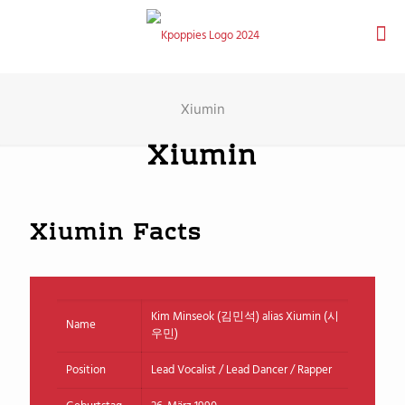
Xiumin
Xiumin
Xiumin Facts
Kim Minseok (김민석) alias Xiumin (시
Name
우민)
Position
Lead Vocalist / Lead Dancer / Rapper