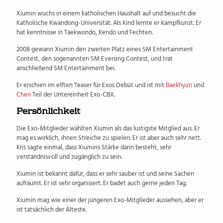
Xiumin wuchs in einem katholischen Haushalt auf und besucht die
Katholische Kwandong-Universität. Als Kind lernte er Kampfkunst. Er
hat kenntnisse in Taekwondo, Kendo und Fechten.
2008 gewann Xiumin den zweiten Platz eines SM Entertainment
Contest, den sogenannten SM Eversing Contest, und trat
anschließend SM Entertainment bei.
Er erschien im elften Teaser für Exos Debüt und ist mit
Baekhyun
und
Chen
Teil der Untereinheit Exo-CBX.
Persönlichkeit
Die Exo-Mitglieder wählten Xiumin als das lustigste Mitglied aus. Er
mag es wirklich, ihnen Streiche zu spielen. Er ist aber auch sehr nett.
Kris sagte einmal, dass Xiumins Stärke darin besteht, sehr
verständnisvoll und zugänglich zu sein.
Xiumin ist bekannt dafür, dass er sehr sauber ist und seine Sachen
aufräumt. Er ist sehr organisiert. Er badet auch gerne jeden Tag.
Xiumin mag wie einer der jüngeren Exo-Mitglieder aussehen, aber er
ist tatsächlich der Älteste.