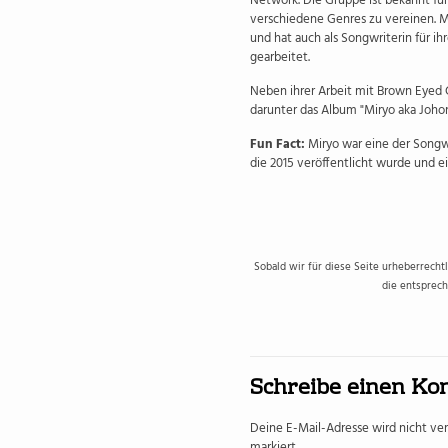
Network. Die Gruppe ist bekannt für 
verschiedene Genres zu vereinen. M
und hat auch als Songwriterin für i
gearbeitet.
Neben ihrer Arbeit mit Brown Eyed G
darunter das Album "Miryo aka Johon
Fun Fact:
Miryo war eine der Songwr
die 2015 veröffentlicht wurde und e
Sobald wir für diese Seite urheberrecht
die entsprech
Schreibe einen K
Deine E-Mail-Adresse wird nicht verö
markiert