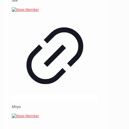
JeA
Miryo