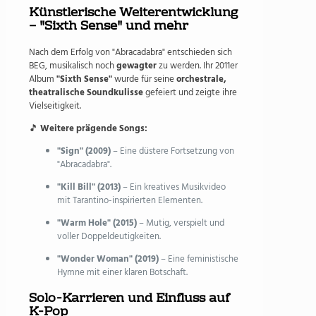
Künstlerische Weiterentwicklung
– "Sixth Sense" und mehr
Nach dem Erfolg von "Abracadabra" entschieden sich
BEG, musikalisch noch
gewagter
zu werden. Ihr 2011er
Album
"Sixth Sense"
wurde für seine
orchestrale,
theatralische Soundkulisse
gefeiert und zeigte ihre
Vielseitigkeit.
🎵
Weitere prägende Songs:
"Sign" (2009)
– Eine düstere Fortsetzung von
"Abracadabra".
"Kill Bill" (2013)
– Ein kreatives Musikvideo
mit Tarantino-inspirierten Elementen.
"Warm Hole" (2015)
– Mutig, verspielt und
voller Doppeldeutigkeiten.
"Wonder Woman" (2019)
– Eine feministische
Hymne mit einer klaren Botschaft.
Solo-Karrieren und Einfluss auf
K-Pop