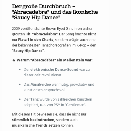
Der große Durchbruch –
"Abracadabra" und das ikonische
"Saucy Hip Dance"
2009 veröffentlichte Brown Eyed Girls ihren bisher
größten Hit:
"Abracadabra"
. Der Song brachte nicht
nur
Platz 1 in den Charts
, sondern prägte auch eine
der bekanntesten Tanzchoreografien im K-Pop – den
"Saucy Hip Dance"
.
🔥
Warum "Abracadabra" ein Meilenstein war:
Der
elektronische Dance-Sound
war zu
dieser Zeit revolutionär.
Das
Musikvideo
war mutig, provokativ und
künstlerisch anspruchsvoll.
Der
Tanz
wurde von zahlreichen Künstlern
adaptiert, u. a. von PSY in "Gentleman".
Mit diesem Hit bewiesen sie, dass sie nicht nur
stimmlich beeindrucken
, sondern auch
musikalische Trends setzen
können.