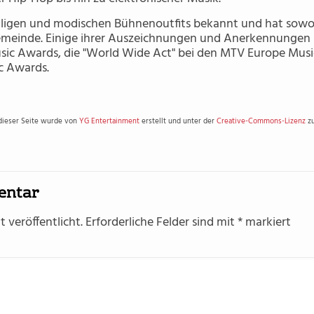
fälligen und modischen Bühnenoutfits bekannt und hat sowo
emeinde. Einige ihrer Auszeichnungen und Anerkennungen si
sic Awards, die "World Wide Act" bei den MTV Europe Musi
c Awards.
 dieser Seite wurde von
YG Entertainment
erstellt und unter der
Creative-Commons-Lizenz
zu
entar
 veröffentlicht.
Erforderliche Felder sind mit
*
markiert