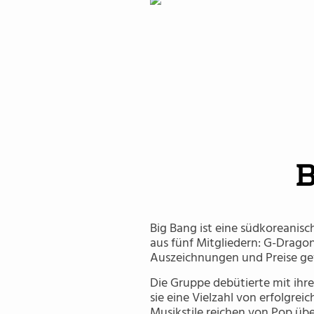
G-Dragon
B
Big Bang ist eine südkoreanis
aus fünf Mitgliedern: G-Dragon
Auszeichnungen und Preise gew
Die Gruppe debütierte mit ihre
sie eine Vielzahl von erfolgreic
Musikstile reichen von Pop übe