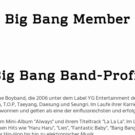
Big Bang Member
T.O.P.
Seungri
Taeyang
ig Bang Band-Prof
che Boyband, die 2006 unter dem Label YG Entertainment d
, T.O.P, Taeyang, Daesung und Seungri. Im Laufe ihrer Karr
onnen und gelten als eine der einflussreichsten und erfo
m Mini-Album "Always" und ihrem Titeltrack "La La La". Im 
hen Hits wie "Haru Haru", "Lies", "Fantastic Baby", "Bang Bang
r Hip-Hop bis hin zu elektronischer Musik.