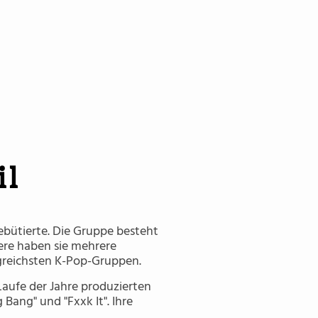
Daesung
il
ebütierte. Die Gruppe besteht
iere haben sie mehrere
lgreichsten K-Pop-Gruppen.
Laufe der Jahre produzierten
 Bang" und "Fxxk It". Ihre