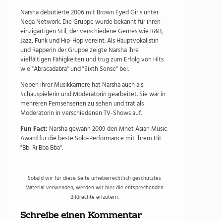
Narsha debütierte 2006 mit Brown Eyed Girls unter
Nega Network. Die Gruppe wurde bekannt für ihren
einzigartigen Stil, der verschiedene Genres wie R&B,
Jazz, Funk und Hip-Hop vereint. Als Hauptvokalistin
und Rapperin der Gruppe zeigte Narsha ihre
vielfältigen Fähigkeiten und trug zum Erfolg von Hits
wie "Abracadabra" und "Sixth Sense" bei.
Neben ihrer Musikkarriere hat Narsha auch als
Schauspielerin und Moderatorin gearbeitet. Sie war in
mehreren Fernsehserien zu sehen und trat als
Moderatorin in verschiedenen TV-Shows auf.
Fun Fact:
Narsha gewann 2009 den Mnet Asian Music
Award für die beste Solo-Performance mit ihrem Hit
"Bbi Ri Bba Bba".
Sobald wir für diese Seite urheberrechtlich geschütztes
Material verwenden, werden wir hier die entsprechenden
Bildrechte erläutern.
Schreibe einen Kommentar