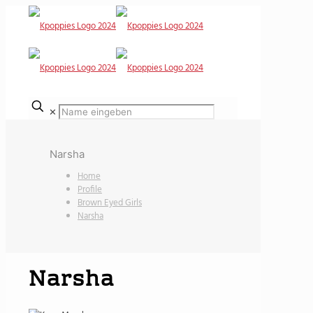
✕
Narsha
Home
Profile
Brown Eyed Girls
Narsha
Narsha