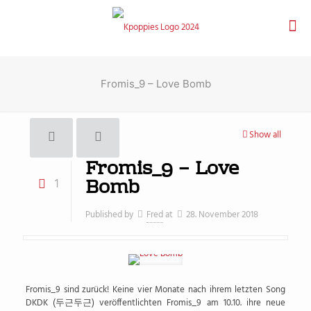
Fromis_9 – Love Bomb
Show all
Fromis_9 – Love
Bomb
1
Published by
Fred
at
28. November 2018
Fromis_9 sind zurück! Keine vier Monate nach ihrem letzten Song
DKDK (
두근두근
) veröffentlichten Fromis_9 am 10.10. ihre neue