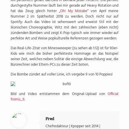
Mir persönlich gefällt das Lied in beinahe jeder Hinsicht: Die perfekt
durchgestylte Nummer läuft bei mir gerade auf Heavy Rotation und
hat das Zeug gleich hinter „
Oh! My Mistake
“ von April meine
Nummer 2 im Spätherbst 2018 zu werden. Doch nicht nur auf
Spotify: Auch das Video ist sehenswert und erweist Stil mit der
ikonischen Choreographie, Witz mit den zahlreichen (eben nicht)
zündenden Bomben und zeigt K-Pop-typisch wie immer wieder auf
perfekte Art und Weise popkulturelle Referenzen gezogen werden:
Das Real-Life-Zitat von Minesweeeper (zu sehen ab 1:12) ist für 90er-
Kids wie mich die bisher perfekteste Hommage an das Notspiel
seiner Zeit, welches neben Solitär die einzige Abwechslung war, die
Bürorechner oder Eltern-PCs zu dieser Zeit boten.
Die Bombe zündet auf voller Linie, ich vergebe 9 von 10 Poppies!
Bild und Video entstammen dem Original-Upload von
Official
fromis_9
.
Fred
Chefredakteur | Kpopper seit 2014 |