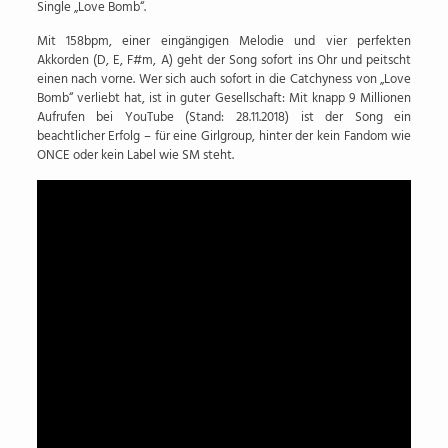
Single „Love Bomb“.
Mit 158bpm, einer eingängigen Melodie und vier perfekten
Akkorden (D, E, F#m, A) geht der Song sofort ins Ohr und peitscht
einen nach vorne. Wer sich auch sofort in die Catchyness von „Love
Bomb“ verliebt hat, ist in guter Gesellschaft: Mit knapp 9 Millionen
Aufrufen bei YouTube (Stand: 28.11.2018) ist der Song ein
beachtlicher Erfolg – für eine Girlgroup, hinter der kein Fandom wie
ONCE oder kein Label wie SM steht.