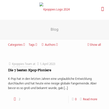
Blog
Categories
Tags
Authors
Show all
Kpoppies Team
at
1. April 2023
Die 7 besten Kpop-Pioniere
K-Pop hat in den letzten Jahren eine unglaubliche Entwicklung
durchlaufen und hat heute eine riesige globale Fangemeinde. Aber
bevor es so groß und bekannt wurde, gab
[…]
2
0
Read more