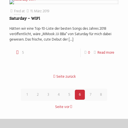
Fred
at
11. März 2019
Saturday – WiFi
Hätten wir eine Top-10-Liste der besten Songs des Jahres 2018
veröffentlicht, wäre „MMook JJi BBa“ von Saturday für mich dabei
gewesen. Das frische, cute Debut der
[…]
5
0
Read more
Seite zurück
1
2
3
4
5
6
7
8
Seite vor