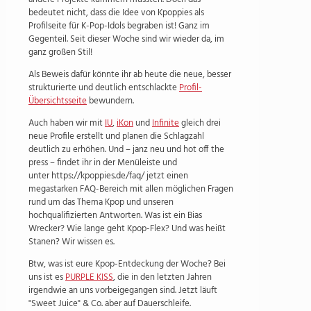
bedeutet nicht, dass die Idee von Kpoppies als
Profilseite für K-Pop-Idols begraben ist! Ganz im
Gegenteil. Seit dieser Woche sind wir wieder da, im
ganz großen Stil!
Als Beweis dafür könnte ihr ab heute die neue, besser
strukturierte und deutlich entschlackte
Profil-
Übersichtsseite
bewundern.
Auch haben wir mit
IU
,
iKon
und
Infinite
gleich drei
neue Profile erstellt und planen die Schlagzahl
deutlich zu erhöhen. Und – janz neu und hot off the
press – findet ihr in der Menüleiste und
unter https://kpoppies.de/faq/ jetzt einen
megastarken FAQ-Bereich mit allen möglichen Fragen
rund um das Thema Kpop und unseren
hochqualifizierten Antworten. Was ist ein Bias
Wrecker? Wie lange geht Kpop-Flex? Und was heißt
Stanen? Wir wissen es.
Btw, was ist eure Kpop-Entdeckung der Woche? Bei
uns ist es
PURPLE KISS
, die in den letzten Jahren
irgendwie an uns vorbeigegangen sind. Jetzt läuft
"Sweet Juice" & Co. aber auf Dauerschleife.