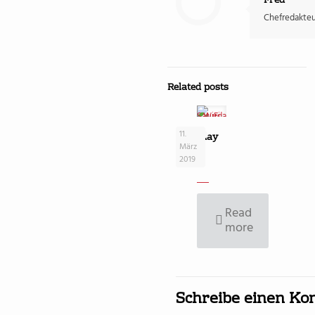
Fred
Chefredakteur
Related posts
11.
Saturday
März
–
2019
WiFi
Read
more
Schreibe einen K