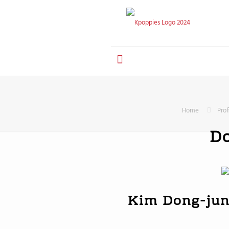
Home
Prof
D
Kim Dong-jun