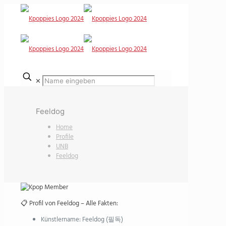
✕
Feeldog
Home
Profile
UNB
Feeldog
📋 Profil von Feeldog – Alle Fakten:
Künstlername: Feeldog (필독)