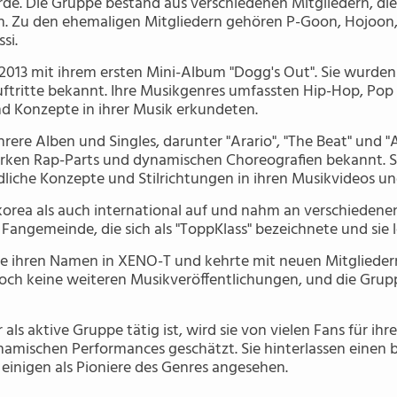
e. Die Gruppe bestand aus verschiedenen Mitgliedern, die 
. Zu den ehemaligen Mitgliedern gehören P-Goon, Hojoon, 
si.
013 mit ihrem ersten Mini-Album "Dogg's Out". Sie wurden f
ftritte bekannt. Ihre Musikgenres umfassten Hip-Hop, Pop 
nd Konzepte in ihrer Musik erkundeten.
rere Alben und Singles, darunter "Arario", "The Beat" und "
arken Rap-Parts und dynamischen Choreografien bekannt. Si
edliche Konzepte und Stilrichtungen in ihren Musikvideos u
korea als auch international auf und nahm an verschieden
e Fangemeinde, die sich als "ToppKlass" bezeichnete und sie 
pe ihren Namen in XENO-T und kehrte mit neuen Mitglieder
doch keine weiteren Musikveröffentlichungen, und die Gru
 aktive Gruppe tätig ist, wird sie von vielen Fans für ihre 
namischen Performances geschätzt. Sie hinterlassen einen b
einigen als Pioniere des Genres angesehen.