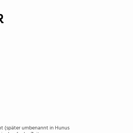
R
B-Joo
Jenissi
nt (später umbenannt in Hunus