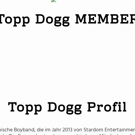
Topp Dogg MEMBE
Hojoon
Sangdo
Xero
Hansol
Nakta
A-Tom
Topp Dogg Profil
ische Boyband, die im Jahr 2013 von Stardom Entertainme