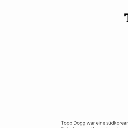
P-Goon
Yano
Topp Dogg war eine südkorean