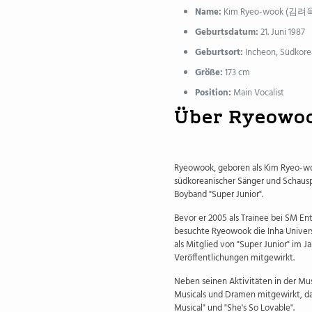
Name:
Kim Ryeo-wook (김려
Geburtsdatum:
21. Juni 1987
Geburtsort:
Incheon, Südkore
Größe:
173 cm
Position:
Main Vocalist
Über Ryeowo
Ryeowook, geboren als Kim Ryeo-wook
südkoreanischer Sänger und Schauspie
Boyband "Super Junior".
Bevor er 2005 als Trainee bei SM 
besuchte Ryeowook die Inha Universit
als Mitglied von "Super Junior" im J
Veröffentlichungen mitgewirkt.
Neben seinen Aktivitäten in der Mu
Musicals und Dramen mitgewirkt, da
Musical" und "She's So Lovable".