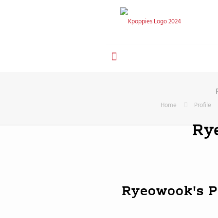
Home
Profile
Ry
Ryeowook's P