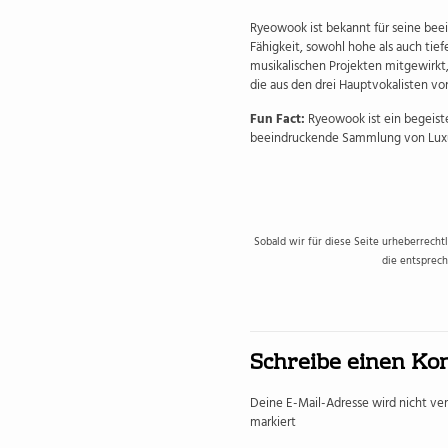
Ryeowook ist bekannt für seine bee
Fähigkeit, sowohl hohe als auch tie
musikalischen Projekten mitgewirkt,
die aus den drei Hauptvokalisten von
Fun Fact:
Ryeowook ist ein begeist
beeindruckende Sammlung von Luxu
Sobald wir für diese Seite urheberrecht
die entsprech
Schreibe einen K
Deine E-Mail-Adresse wird nicht verö
markiert