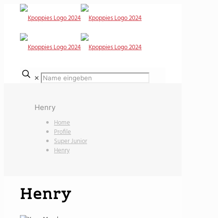
✕
Henry
Home
Profile
Super Junior
Henry
Henry