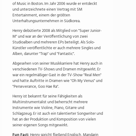
of Music in Boston. Im Jahr 2006 wurde er entdeckt
und unterzeichnete einen Vertrag mit SM
Entertainment, einem der größten
Unterhaltungsunternehmen in Südkorea.
Henry debütierte 2008 als Mitglied von "Super Junior-
M" und war an der Veröffentlichung von zwei
Studioalben und mehreren EPs beteiligt. Als Solo-
Künstler veröffentlichte er auch mehrere Singles und
Alben, darunter "Trap" und "Fantastic".
Abgesehen von seiner Musikkarriere hat Henry auch in
verschiedenen TV-Shows und Dramen mitgewirkt. Er
war ein regelmäßiger Gast in der TV-Show "Real Men"
und hatte Auftritte in Dramen wie "Oh My Venus" und
"Perseverance, Goo Hae Ra".
Henry ist bekannt für seine Fähigkeiten als
Multiinstrumentalist und beherrscht mehrere
Instrumente wie Violine, Piano, Gitarre und
Schlagzeug. Er ist auch ein talentierter Songwriter und
hat an der Produktion und Komposition von vielen
seiner eigenen Songs mitgewirkt.
Fun Fact:
Henry spricht fließend Englisch, Mandarin