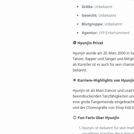
Größe:
Unbekannt
Gewicht:
Unbekannt
Blutgruppe:
Unbekannt
Agentur:
JYP Entertainment
🕵️
Hyunjin Privat
Hyunjin wurde am 20. März 2000 in Seo
Tänzer, Rapper und Sänger und Mitgli
als Künstler ist er auch für sein ch
bekannt.
🌟
Karriere-Highlights von Hyunji
Hyunjin ist als Main Dancer und Lead
beeindruckenden Tanzfähigkeiten un
eine große Fangemeinde eingebracht. 
und der Choreografie von Stray Kids 
😊
Fun Facts über Hyunjin
Hyunjin ist bekannt für sein mar
visuellsten Künstler der K-Pop-I