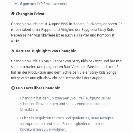
Agentur:
JYP Entertainment
🕵️
Changbin Privat
Changbin wurde am 11. August 1999 in Yongin, Südkorea, geboren. Er
ist ein talentierter Rapper und Mitglied der Boygroup Stray Kids.
Neben seiner Musikkarriere ist er auch als Texter und Komponist
aktiv.
🌟
Karriere-Highlights von Changbin
Changbin wurde als Main Rapper von Stray Kids bekannt und hat mit
seinen scharfen und prägnanten Rap-Verse die Fans beeindruckt. Er
hat an der Produktion und dem Schreiben vieler Stray Kids Songs
mitgewirkt und gilt als wichtiger Bestandteil der Gruppe.
😊
Fun Facts über Changbin
Changbin hat den Spitznamen „Squirrel“ aufgrund seiner
schnellen Bewegungen und seines energiegeladenen
Charakters.
Er ist ein begeisterter Koch und genießt es, neue Rezepte
auszuprobieren und seine Bandmitglieder mit seinen
Kochkünsten zu verwöhnen.