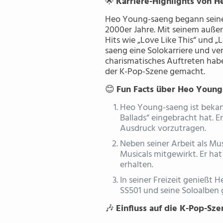
🌟
Karriere-Highlights von 
Heo Young-saeng begann seine 
2000er Jahre. Mit seinem auße
Hits wie „Love Like This“ und 
saeng eine Solokarriere und ve
charismatisches Auftreten hab
der K-Pop-Szene gemacht.
😊
Fun Facts über Heo Young
Heo Young-saeng ist bekann
Ballads“ eingebracht hat. E
Ausdruck vorzutragen.
Neben seiner Arbeit als M
Musicals mitgewirkt. Er hat
erhalten.
In seiner Freizeit genießt
SS501 und seine Soloalben 
🎶
Einfluss auf die K-Pop-Sze