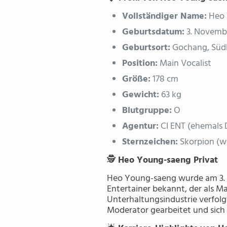
Vollständiger Name:
Heo
Geburtsdatum:
3. Novemb
Geburtsort:
Gochang, Süd
Position:
Main Vocalist
Größe:
178 cm
Gewicht:
63 kg
Blutgruppe:
O
Agentur:
CI ENT (ehemals 
Sternzeichen:
Skorpion (we
🕵️
Heo Young-saeng Privat
Heo Young-saeng wurde am 3. N
Entertainer bekannt, der als Ma
Unterhaltungsindustrie verfolg
Moderator gearbeitet und sich 