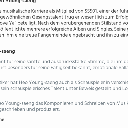
Heo Young-saeng
musikalische Karriere als Mitglied von SS501, einer der f
rgewöhnlichen Gesangstalent trug er wesentlich zum Erfol
„Love Ya“ beteiligt. Nach dem vorübergehenden Stillstand 
röffentlichte mehrere erfolgreiche Alben und Singles. Seine
en ihm eine treue Fangemeinde eingebracht und ihn zu ei
-saeng
t für seine sanfte und ausdrucksstarke Stimme, die ihm d
r ist besonders für seine Fähigkeit bekannt, emotionale Bal
usiker hat Heo Young-saeng auch als Schauspieler in vers
 sein schauspielerisches Talent unter Beweis gestellt und L
 Heo Young-saeng das Komponieren und Schreiben von Musik
geschrieben und produziert.
ne