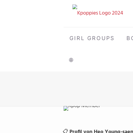
GIRL GROUPS
B
🌐
📋
Profil von Heo Young-saen