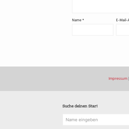
Name
*
E-Mail-
Impressum
Suche deinen Star!