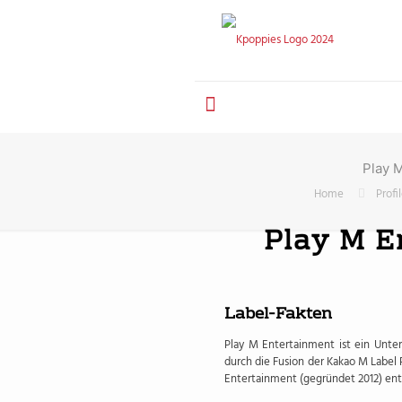
Play 
Home
Profi
Play M E
Label-Fakten
Play M Entertainment ist ein Unte
durch die Fusion der Kakao M Label
Entertainment (gegründet 2012) ents