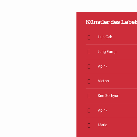
Künstler des Label
Huh Gak
Jung Eun-ji
Apink
Victon
Kim So-hyun
Apink
Mario