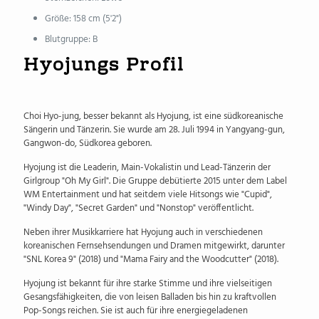
Größe: 158 cm (5'2")
Blutgruppe: B
Hyojungs Profil
Choi Hyo-jung, besser bekannt als Hyojung, ist eine südkoreanische
Sängerin und Tänzerin. Sie wurde am 28. Juli 1994 in Yangyang-gun,
Gangwon-do, Südkorea geboren.
Hyojung ist die Leaderin, Main-Vokalistin und Lead-Tänzerin der
Girlgroup "Oh My Girl". Die Gruppe debütierte 2015 unter dem Label
WM Entertainment und hat seitdem viele Hitsongs wie "Cupid",
"Windy Day", "Secret Garden" und "Nonstop" veröffentlicht.
Neben ihrer Musikkarriere hat Hyojung auch in verschiedenen
koreanischen Fernsehsendungen und Dramen mitgewirkt, darunter
"SNL Korea 9" (2018) und "Mama Fairy and the Woodcutter" (2018).
Hyojung ist bekannt für ihre starke Stimme und ihre vielseitigen
Gesangsfähigkeiten, die von leisen Balladen bis hin zu kraftvollen
Pop-Songs reichen. Sie ist auch für ihre energiegeladenen