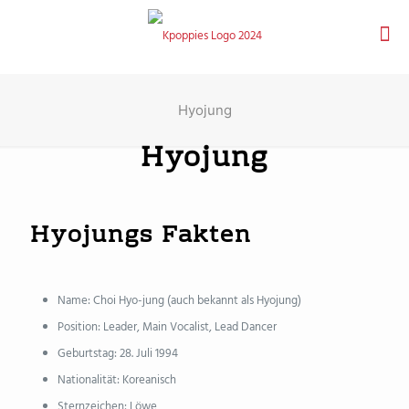
Hyojung
Hyojung
Hyojungs Fakten
Name: Choi Hyo-jung (auch bekannt als Hyojung)
Position: Leader, Main Vocalist, Lead Dancer
Geburtstag: 28. Juli 1994
Nationalität: Koreanisch
Sternzeichen: Löwe