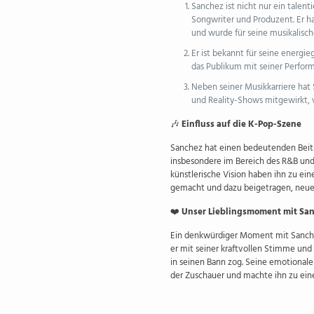
Sanchez ist nicht nur ein talent
Songwriter und Produzent. Er ha
und wurde für seine musikalische
Er ist bekannt für seine energi
das Publikum mit seiner Perfor
Neben seiner Musikkarriere hat
und Reality-Shows mitgewirkt, w
🎶
Einfluss auf die K-Pop-Szene
Sanchez hat einen bedeutenden Beitr
insbesondere im Bereich des R&B un
künstlerische Vision haben ihn zu ein
gemacht und dazu beigetragen, neue 
❤️
Unser Lieblingsmoment mit Sa
Ein denkwürdiger Moment mit Sanchez
er mit seiner kraftvollen Stimme un
in seinen Bann zog. Seine emotionale
der Zuschauer und machte ihn zu ein