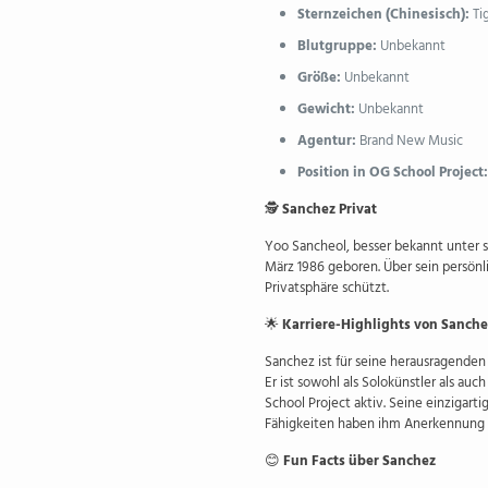
Sternzeichen (Chinesisch):
Ti
Blutgruppe:
Unbekannt
Größe:
Unbekannt
Gewicht:
Unbekannt
Agentur:
Brand New Music
Position in OG School Project:
🕵️
Sanchez Privat
Yoo Sancheol, besser bekannt unter 
März 1986 geboren. Über sein persönl
Privatsphäre schützt.
🌟
Karriere-Highlights von Sanche
Sanchez ist für seine herausragenden
Er ist sowohl als Solokünstler als a
School Project aktiv. Seine einzigart
Fähigkeiten haben ihm Anerkennung i
😊
Fun Facts über Sanchez