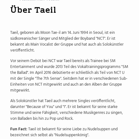
Über Taeil
Taeil, geboren als Moon Tae-il am 14. Juni 1994 in Seoul, ist ein
südkoreanischer Sänger und Mitglied der Boyband "NCT". Er ist
bekannt als Main Vocalist der Gruppe und hat auch als Solokünstler
veröffentlicht.
Vor seinem Debüt bei NCT war Taeil bereits als Trainee bei SM
Entertainment und wurde 2013 Teil des Vokaltrainingsprogramms "SM
the Ballad". Im April 2016 debütierte er schließlich als Teil von NCT U
mit der Single "The 7th Sense". Seitdem hat er in verschiedenen Sub-
Einheiten von NCT mitgewirkt und auch an den Alben der Gruppe
mitgewirkt.
Als Solokünstler hat Taeil auch mehrere Singles veröffentlicht,
darunter "Because of You" und "I". Er ist bekannt für seine starke
Stimme und seine Fähigkeit, verschiedene Musikgenres zu singen,
von Balladen bis hin zu Pop und Rock.
Fun Fact:
Taeil ist bekannt für seine Liebe zu Nudelsuppen und
bezeichnet sich selbst als "Nudelsuppenkönig".