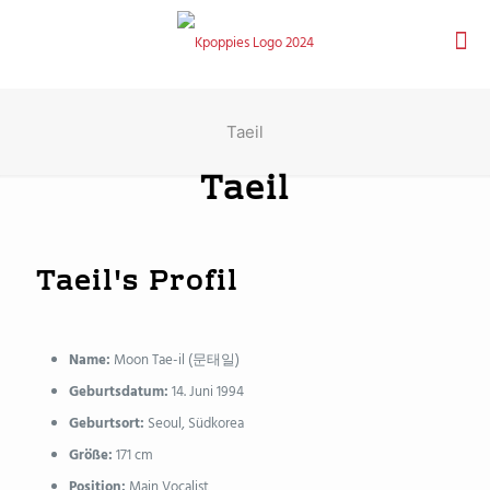
Taeil
Taeil
Taeil's Profil
Name:
Moon Tae-il (문태일)
Geburtsdatum:
14. Juni 1994
Geburtsort:
Seoul, Südkorea
Größe:
171 cm
Position:
Main Vocalist