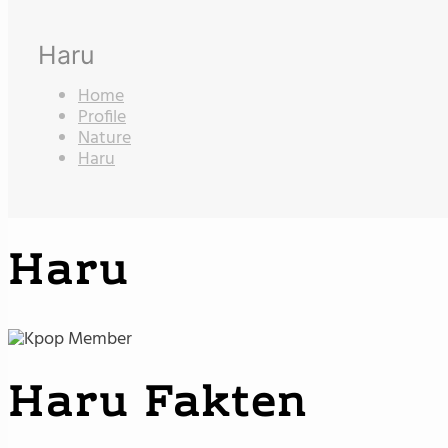
Haru
Home
Profile
Nature
Haru
Haru
Haru Fakten