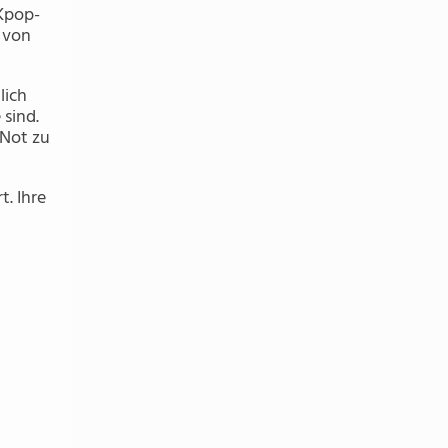
 Kpop-
n von
lich
 sind.
 Not zu
t. Ihre