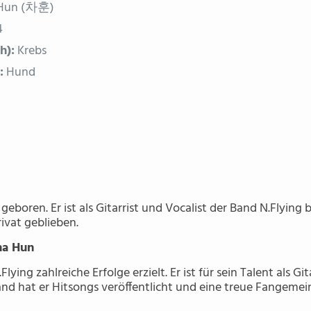
Hun (차훈)
4
h):
Krebs
:
Hund
eboren. Er ist als Gitarrist und Vocalist der Band N.Flying 
rivat geblieben.
ha Hun
lying zahlreiche Erfolge erzielt. Er ist für sein Talent als Gi
and hat er Hitsongs veröffentlicht und eine treue Fangeme