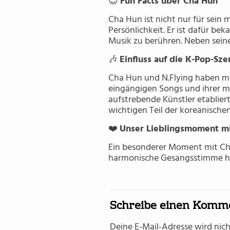
😊
Fun Facts über Cha Hun
Cha Hun ist nicht nur für sein
Persönlichkeit. Er ist dafür be
Musik zu berühren. Neben seiner
🎶
Einfluss auf die K-Pop-Sze
Cha Hun und N.Flying haben mit
eingängigen Songs und ihrer 
aufstrebende Künstler etabliert
wichtigen Teil der koreanisch
❤️
Unser Lieblingsmoment m
Ein besonderer Moment mit Cha 
harmonische Gesangsstimme ha
Schreibe einen Komm
Deine E-Mail-Adresse wird nicht