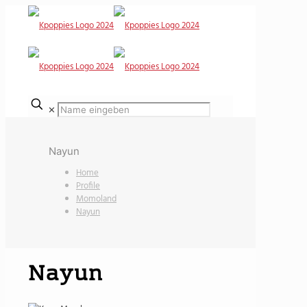
✕
Nayun
Home
Profile
Momoland
Nayun
Nayun