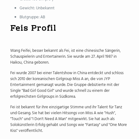
Gewicht: Unbekannt
Blutgruppe: AB
Feis Profil
Wang Feifei, besser bekannt als Fei, ist eine chinesische Sängerin,
Schauspielerin und Entertainerin. Sie wurde am 27. April 1987 in
Haikou, China geboren.
Fei wurde 2007 bei einer Talentshow in China entdeckt und schloss
sich 2010 der koreanischen Girlgroup Miss A an, die von JYP
Entertainment gemanagt wurde. Die Gruppe debütierte mit der
Single "Bad Girl Good Girl" und wurde schnell zu einem der
erfolgreichsten Girlgroups in Südkorea.
Fei ist bekannt für ihre einzigartige Stimme und ihr Talent für Tanz
und Gesang. Sie hat bei vielen Hitsongs von Miss A wie "Hush",
"Touch" und "I Don't Need A Man" mitgewirkt. Sie hat auch als
Solokünstlerin Erfolg gehabt und Songs wie "Fantasy" und "One More
Kiss" veröffentlicht.