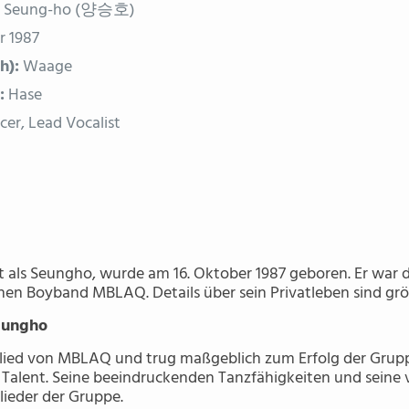
 Seung-ho (양승호)
r 1987
h):
Waage
:
Hase
er, Lead Vocalist
 als Seungho, wurde am 16. Oktober 1987 geboren. Er war 
hen Boyband MBLAQ. Details über sein Privatleben sind größ
Seungho
lied von MBLAQ und trug maßgeblich zum Erfolg der Gruppe 
 Talent. Seine beeindruckenden Tanzfähigkeiten und seine 
lieder der Gruppe.