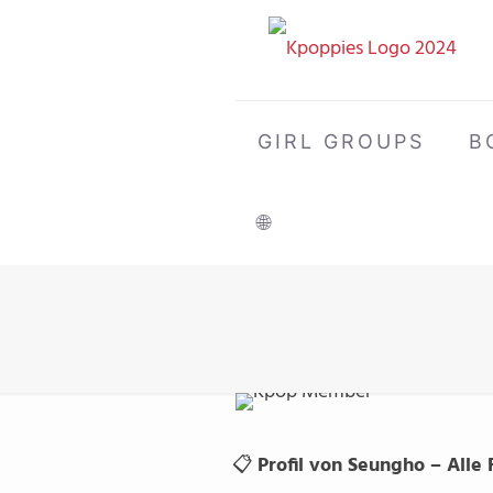
GIRL GROUPS
B
🌐
📋
Profil von Seungho – Alle