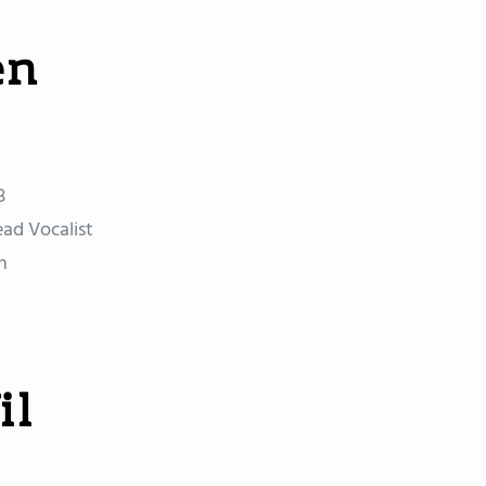
en
3
ead Vocalist
n
il