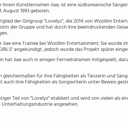
r ihrem Künstlernamen Jiae, ist eine südkoreanische Sänger
1. August 1993 geboren.
tglied der Girlgroup "Lovelyz", die 2014 von Woollim Enterta
stin der Gruppe und hat durch ihre beeindruckenden Gesan
gen.
r Jiae eine Trainee bei Woollim Entertainment. Sie wurde im 
GIRLS" angekündigt, jedoch wurde das Projekt später einges
in hat Jiae auch in einigen Fernsehdramen mitgespielt, daru
rn gleichermaßen für ihre Fähigkeiten als Tänzerin und Säng
t auch ihre Fähigkeiten als Songwriterin unter Beweis geste
htiger Teil von "Lovelyz" etabliert und wird von vielen als e
n Unterhaltungsindustrie angesehen.