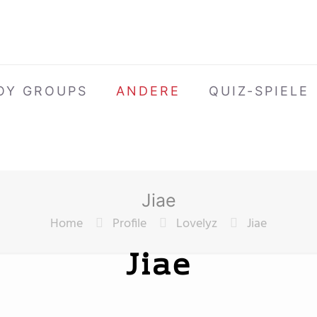
OY GROUPS
ANDERE
QUIZ-SPIELE
Jiae
Home
Profile
Lovelyz
Jiae
Jiae