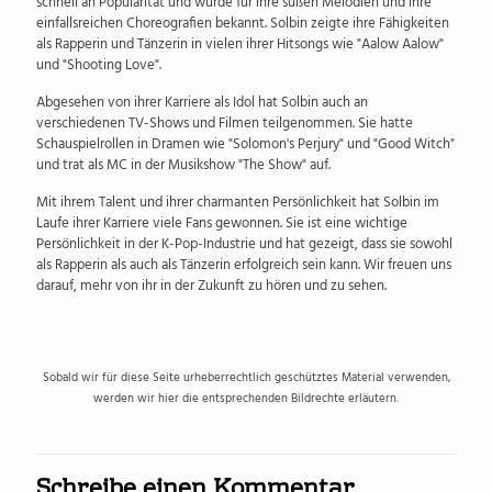
schnell an Popularität und wurde für ihre süßen Melodien und ihre
einfallsreichen Choreografien bekannt. Solbin zeigte ihre Fähigkeiten
als Rapperin und Tänzerin in vielen ihrer Hitsongs wie "Aalow Aalow"
und "Shooting Love".
Abgesehen von ihrer Karriere als Idol hat Solbin auch an
verschiedenen TV-Shows und Filmen teilgenommen. Sie hatte
Schauspielrollen in Dramen wie "Solomon's Perjury" und "Good Witch"
und trat als MC in der Musikshow "The Show" auf.
Mit ihrem Talent und ihrer charmanten Persönlichkeit hat Solbin im
Laufe ihrer Karriere viele Fans gewonnen. Sie ist eine wichtige
Persönlichkeit in der K-Pop-Industrie und hat gezeigt, dass sie sowohl
als Rapperin als auch als Tänzerin erfolgreich sein kann. Wir freuen uns
darauf, mehr von ihr in der Zukunft zu hören und zu sehen.
Sobald wir für diese Seite urheberrechtlich geschütztes Material verwenden,
werden wir hier die entsprechenden Bildrechte erläutern.
Schreibe einen Kommentar