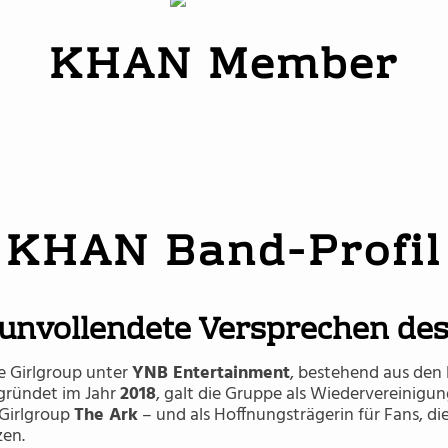
KHAN Member
Euna Kim
KHAN Band-Profil
unvollendete Versprechen de
e Girlgroup unter
YNB Entertainment
, bestehend aus de
gründet im Jahr
2018
, galt die Gruppe als Wiedervereinigun
 Girlgroup
The Ark
– und als Hoffnungsträgerin für Fans, die
zen.