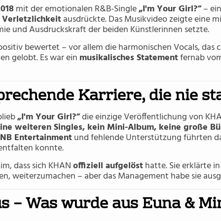
2018
mit der emotionalen R&B-Single
„I'm Your Girl?“
– ein
Verletzlichkeit
ausdrückte. Das Musikvideo zeigte eine mi
mie und Ausdruckskraft der beiden Künstlerinnen setzte.
positiv bewertet – vor allem die harmonischen Vocals, das
n gelobt. Es war ein
musikalisches Statement
fernab vom 
prechende Karriere, die nie st
blieb
„I'm Your Girl?“
die einzige Veröffentlichung von KHA
ine weiteren Singles, kein Mini-Album, keine große B
NB Entertainment
und fehlende Unterstützung führten da
 entfalten konnte.
Kim, dass sich KHAN
offiziell aufgelöst
hatte. Sie erklärte i
ren, weiterzumachen – aber das Management habe sie aus
s – Was wurde aus Euna & Mi