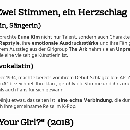
 Zwei Stimmen, ein Herzschlag
n, Sängerin)
 brachte
Euna Kim
nicht nur Talent, sondern auch Charakter
 Rapstyle
, ihre
emotionale Ausdrucksstärke
und ihre Fähi
hrem Ausstieg aus der Girlgroup
The Ark
nahm sie an
Unpre
e eine vielseitige Künstlerin ist.
vokalistin)
r 1994, machte bereits vor ihrem Debüt Schlagzeilen: Als Z
 BoA“ bezeichnet. Ihre klare, gefühlvolle Stimme und ihr zu
 als auch Fans für sich gewann.
ju etwas, das selten ist:
eine echte Verbindung
, die du
h ihre gemeinsame Reise im K-Pop.
Your Girl?“ (2018)