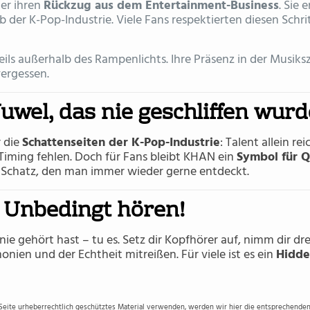
er ihren
Rückzug aus dem Entertainment-Business
. Sie 
 der K-Pop-Industrie. Viele Fans respektierten diesen Schr
ils außerhalb des Rampenlichts. Ihre Präsenz in der Musiksz
vergessen.
uwel, das nie geschliffen wurd
r die
Schattenseiten der K-Pop-Industrie
: Talent allein re
ming fehlen. Doch für Fans bleibt KHAN ein
Symbol für Q
r Schatz, den man immer wieder gerne entdeckt.
 Unbedingt hören!
ie gehört hast – tu es. Setz dir Kopfhörer auf, nimm dir dre
nien und der Echtheit mitreißen. Für viele ist es ein
Hidd
 Seite urheberrechtlich geschütztes Material verwenden, werden wir hier die entsprechenden 