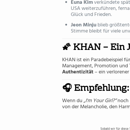
Euna Kim
verkündete spät
USA weiterzuführen, fernab
Glück und Frieden.
Jeon Minju
blieb größtente
Stimme bleibt für viele un
🌠 KHAN – Ein J
KHAN ist ein Paradebeispiel fü
Management, Promotion und Ti
Authentizität
– ein verlorene
🎧 Empfehlung:
Wenn du
„I'm Your Girl?“
noch n
von der Melancholie, den Harmo
Sobald wir für diese