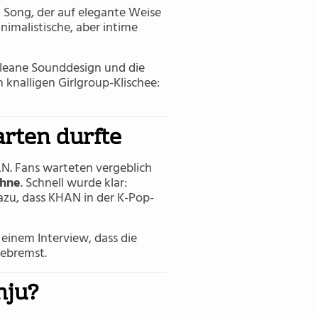
 Song, der auf elegante Weise
nimalistische, aber intime
 cleane Sounddesign und die
knalligen Girlgroup-Klischee:
arten durfte
N. Fans warteten vergeblich
ühne
. Schnell wurde klar:
zu, dass KHAN in der K-Pop-
n einem Interview, dass die
gebremst.
nju?