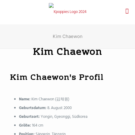
Kim Chaewon
Kim Chaewon
Kim Chaewon's Profil
Name:
Kim Chaewon (김채원)
Geburtsdatum:
8. August 2000
Geburtsort:
Yongin, Gyeonggi, Südkorea
Größe:
164 cm
Position:
Sängerin, Tänzerin