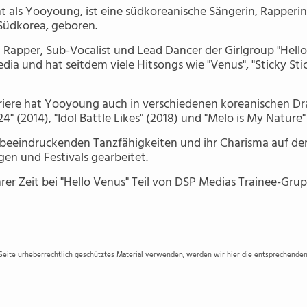
 als Yooyoung, ist eine südkoreanische Sängerin, Rapperin
 Südkorea, geboren.
 Rapper, Sub-Vocalist und Lead Dancer der Girlgroup "Hello
dia und hat seitdem viele Hitsongs wie "Venus", "Sticky Sti
riere hat Yooyoung auch in verschiedenen koreanischen D
" (2014), "Idol Battle Likes" (2018) und "Melo is My Nature" 
 beeindruckenden Tanzfähigkeiten und ihr Charisma auf der
en und Festivals gearbeitet.
r Zeit bei "Hello Venus" Teil von DSP Medias Trainee-Grupp
 Seite urheberrechtlich geschütztes Material verwenden, werden wir hier die entsprechenden 