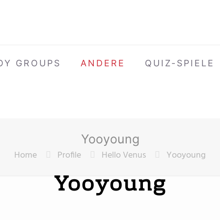
OY GROUPS
ANDERE
QUIZ-SPIELE
Yooyoung
Home
Profile
Hello Venus
Yooyoung
Yooyoung