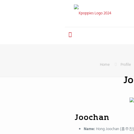
Home
Profile
J
Joochan
Name:
Hong Joochan (홍주찬)