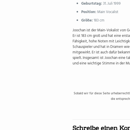
Geburtstag:
31. Juli 1999
Position:
Main Vocalist
Größe:
183 cm
Joochan ist der Main-Vokalist von G
Er ist 183 cm groß und hat eine erst
Fähigkeit, hohe Noten mit Leichtigke
Schauspieler und hat in Dramen wie
mitgewirkt. Er ist auch dafür bekannt,
spielt. Insgesamt ist Joochan eine ta
und eine wichtige Stimme in der Mu
Sobald wir für diese Seite urheberrecht
die entsprech
Schreibe einen K