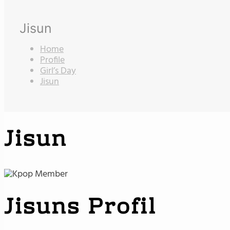
Jisun
Home
Profile
Girl’s Day
Jisun
Jisun
Jisuns Profil