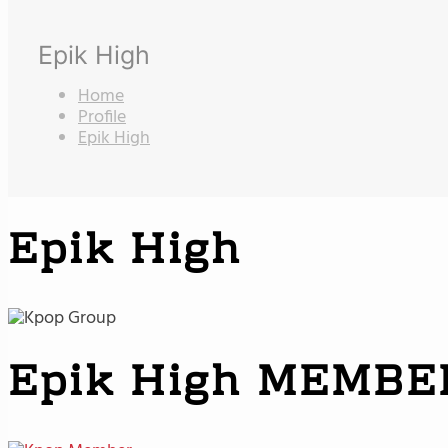
Epik High
Home
Profile
Epik High
Epik High
Epik High MEMBE