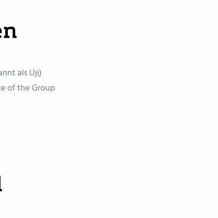
en
nnt als Uji)
ce of the Group
l