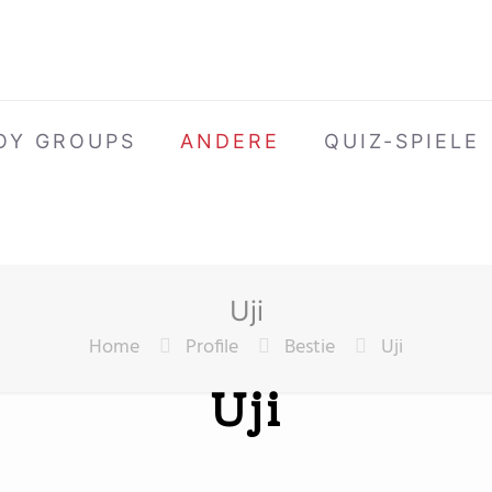
OY GROUPS
ANDERE
QUIZ-SPIELE
Uji
Home
Profile
Bestie
Uji
Uji