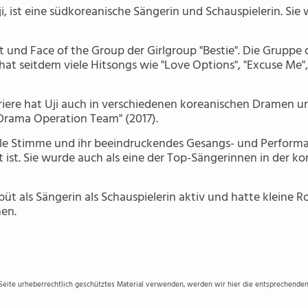
ji, ist eine südkoreanische Sängerin und Schauspielerin. Sie 
ist und Face of the Group der Girlgroup "Bestie". Die Gruppe
at seitdem viele Hitsongs wie "Love Options", "Excuse Me"
iere hat Uji auch in verschiedenen koreanischen Dramen u
 Drama Operation Team" (2017).
volle Stimme und ihr beeindruckendes Gesangs- und Performa
t ist. Sie wurde auch als eine der Top-Sängerinnen in der k
üt als Sängerin als Schauspielerin aktiv und hatte kleine R
en.
 Seite urheberrechtlich geschütztes Material verwenden, werden wir hier die entsprechenden 