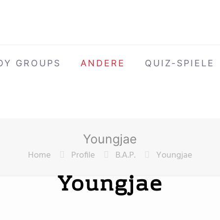
OY GROUPS
ANDERE
QUIZ-SPIELE
Youngjae
Home
Profile
B.A.P.
Youngjae
Youngjae