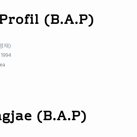
Profil (B.A.P)
유영재)
 1994
rea
gjae (B.A.P)