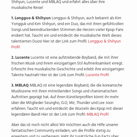
Shihyun, Lucente und MBLAQ und erfahrt alles über ihre
musikalische Reise!
1. Longguo & Shihyun
Longguo & Shihyun, auch bekannt als Kim
Yongguk und Kim Shihyun, sind ein Duo, das mit ihren gefühlvollen
Songs und beeindruckenden Stimmen die Herzen vieler Kpop-Fans
erobert hat. Taucht ein und entdeckt die musikalische Welt dieses
talentierten Duos! Hier ist der Link zum Profil:
Longguo & Shihyun
Profil
2. Lucente
Lucente ist eine aufstrebende Boyband, die mit ihrer
frischen Musik und ihrem einzigartigen Stil Aufmerksamkeit erregt.
Erforscht ihre musikalische Geschichte und erlebt ihre einzigartigen
Talente hautnah! Hier ist der Link zum Profil:
Lucente Profil
3. MBLAQ
MBLAQ ist eine legendäre Boyband, die die koreanische
Musikszene mit ihren mitreißenden Songs und charismatischen
Auftritten geprägt hat. Auf ihren Künstlerprofilen könnt ihr mehr
über die Mitglieder Seungho, G.O, Mir, Thunder und Lee Joon
erfahren. Taucht ein und entdeckt die Wurzeln des Kpop mit dieser
legendären Band! Hier ist der Link zum Profil:
MBLAQ Profil
Aber das ist noch nicht alles! Wir möchten auch die Hilfe unserer
fantastischen Community einladen, um die Profile stetig zu
erweitern und zu verbessern. Habt ihr zusätzliche Fun Facts über